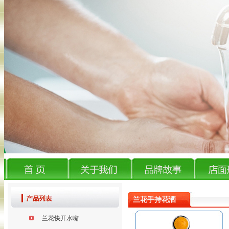
兰花手持花洒
兰花快开水嘴